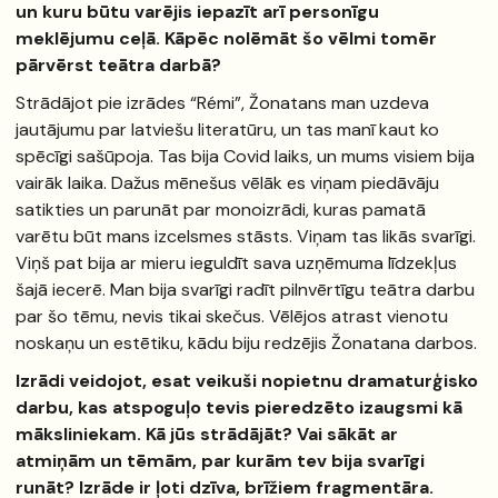
un kuru būtu varējis iepazīt arī personīgu
meklējumu ceļā. Kāpēc nolēmāt šo vēlmi tomēr
pārvērst teātra darbā?
Strādājot pie izrādes “Rémi”, Žonatans man uzdeva
jautājumu par latviešu literatūru, un tas manī kaut ko
spēcīgi sašūpoja. Tas bija Covid laiks, un mums visiem bija
vairāk laika. Dažus mēnešus vēlāk es viņam piedāvāju
satikties un parunāt par monoizrādi, kuras pamatā
varētu būt mans izcelsmes stāsts. Viņam tas likās svarīgi.
Viņš pat bija ar mieru ieguldīt sava uzņēmuma līdzekļus
šajā iecerē. Man bija svarīgi radīt pilnvērtīgu teātra darbu
par šo tēmu, nevis tikai skečus. Vēlējos atrast vienotu
noskaņu un estētiku, kādu biju redzējis Žonatana darbos.
Izrādi veidojot, esat veikuši nopietnu dramaturģisko
darbu, kas atspoguļo tevis pieredzēto izaugsmi kā
māksliniekam. Kā jūs strādājāt? Vai sākāt ar
atmiņām un tēmām, par kurām tev bija svarīgi
runāt? Izrāde ir ļoti dzīva, brīžiem fragmentāra.