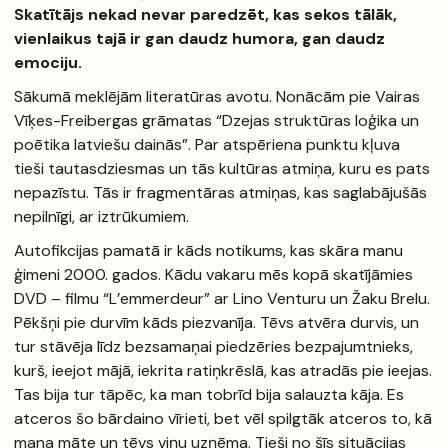
Skatītājs nekad nevar paredzēt, kas sekos tālāk,
vienlaikus tajā ir gan daudz humora, gan daudz
emociju.
Sākumā meklējām literatūras avotu. Nonācām pie Vairas
Vīķes-Freibergas grāmatas “Dzejas struktūras loģika un
poētika latviešu dainās”. Par atspēriena punktu kļuva
tieši tautasdziesmas un tās kultūras atmiņa, kuru es pats
nepazīstu. Tās ir fragmentāras atmiņas, kas saglabājušās
nepilnīgi, ar iztrūkumiem.
Autofikcijas pamatā ir kāds notikums, kas skāra manu
ģimeni 2000. gados. Kādu vakaru mēs kopā skatījāmies
DVD – filmu “L’emmerdeur” ar Lino Venturu un Žaku Brelu.
Pēkšņi pie durvīm kāds piezvanīja. Tēvs atvēra durvis, un
tur stāvēja līdz bezsamaņai piedzēries bezpajumtnieks,
kurš, ieejot mājā, iekrita ratiņkrēslā, kas atradās pie ieejas.
Tas bija tur tāpēc, ka man tobrīd bija salauzta kāja. Es
atceros šo bārdaino vīrieti, bet vēl spilgtāk atceros to, kā
mana māte un tēvs viņu uzņēma. Tieši no šīs situācijas