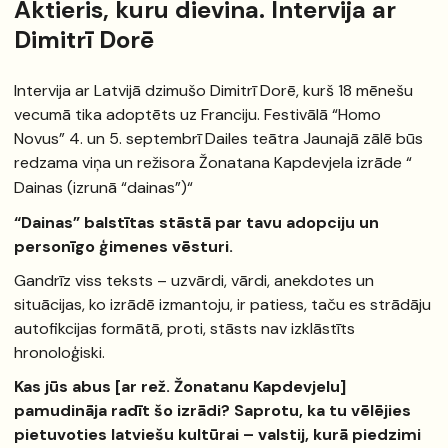
Aktieris, kuru dievina. Intervija ar
Dimitrī Dorē
Intervija ar Latvijā dzimušo Dimitrī Dorē, kurš 18 mēnešu
vecumā tika adoptēts uz Franciju. Festivālā “Homo
Novus” 4. un 5. septembrī Dailes teātra Jaunajā zālē būs
redzama viņa un režisora Žonatana Kapdevjela izrāde “
Dainas (izrunā “dainas”)
“
“Dainas” balstītas stāstā par tavu adopciju un
personīgo ģimenes vēsturi.
Gandrīz viss teksts – uzvārdi, vārdi, anekdotes un
situācijas, ko izrādē izmantoju, ir patiess, taču es strādāju
autofikcijas formātā, proti, stāsts nav izklāstīts
hronoloģiski.
Kas jūs abus [ar rež. Žonatanu Kapdevjelu]
pamudināja radīt šo izrādi? Saprotu, ka tu vēlējies
pietuvoties latviešu kultūrai – valstij, kurā piedzimi