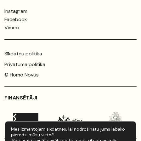
Instagram
Facebook
Vimeo
Sīkdatņu politika
Privātuma politika
© Homo Novus
FINANSĒTĀJI
Mēs izmantojam sīkdatnes, lai nodrošinātu jums labāko
pieredzi mūsu vietnē.
Jūs varat uzzināt vairāk par to, kuras sīkdatnes mēs