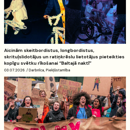
Aicinām skeitbordistus, longbordistus,
skrituļslidotājus un ratiņkrēslu lietotājus pieteikties
kopīgu svētku rīkošanai “Baltajā naktī”
03.07.2026. / Darbnīca, Piekļūstamība