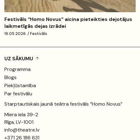
Festivāls “Homo Novus” aicina pieteikties dejotājus
laikmetīgās dejas izrādei
19.05.2026. / Festivāls
UZ SĀKUMU
Programma
Blogs
Piekļūstamība
Par festivālu
Starptautiskais jaunā teātra festivāls “Homo Novus”
Miera iela 39-2
Rīga, LV-1001
info@theatre.lv
+371 26 186 631