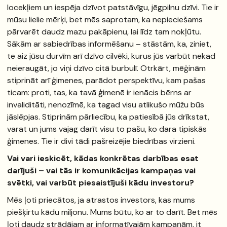
locekļiem un iespēja dzīvot patstāvīgu, jēgpilnu dzīvi. Tie ir
mūsu lielie mērķi, bet mēs saprotam, ka nepieciešams
pārvarēt daudz mazu pakāpienu, lai līdz tam nokļūtu.
Sākām ar sabiedrības informēšanu – stāstām, ka, ziniet,
te aiz jūsu durvīm arī dzīvo cilvēki, kurus jūs varbūt nekad
neieraugāt, jo viņi dzīvo citā burbulī. Otrkārt, mēģinām
stiprināt arī ģimenes, parādot perspektīvu, kam pašas
ticam: proti, tas, ka tavā ģimenē ir ienācis bērns ar
invaliditāti, nenozīmē, ka tagad visu atlikušo mūžu būs
jāslēpjas. Stiprinām pārliecību, ka patiesībā jūs drīkstat,
varat un jums vajag darīt visu to pašu, ko dara tipiskās
ģimenes. Tie ir divi tādi pašreizējie biedrības virzieni.
Vai vari ieskicēt, kādas konkrētas darbības esat
darījuši – vai tās ir komunikācijas kampaņas vai
svētki, vai varbūt piesaistījuši kādu investoru?
Mēs ļoti priecātos, ja atrastos investors, kas mums
piešķirtu kādu miljonu. Mums būtu, ko ar to darīt. Bet mēs
ļoti daudz strādājam ar informatīvajām kampaņām, it