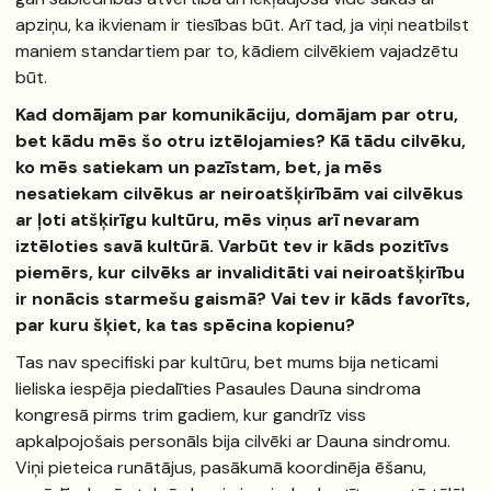
apziņu, ka ikvienam ir tiesības būt. Arī tad, ja viņi neatbilst
maniem standartiem par to, kādiem cilvēkiem vajadzētu
būt.
Kad domājam par komunikāciju, domājam par otru,
bet kādu mēs šo otru iztēlojamies? Kā tādu cilvēku,
ko mēs satiekam un pazīstam, bet, ja mēs
nesatiekam cilvēkus ar neiroatšķirībām vai cilvēkus
ar ļoti atšķirīgu kultūru, mēs viņus arī nevaram
iztēloties savā kultūrā. Varbūt tev ir kāds pozitīvs
piemērs, kur cilvēks ar invaliditāti vai neiroatšķirību
ir nonācis starmešu gaismā? Vai tev ir kāds favorīts,
par kuru šķiet, ka tas spēcina kopienu?
Tas nav specifiski par kultūru, bet mums bija neticami
lieliska iespēja piedalīties Pasaules Dauna sindroma
kongresā pirms trim gadiem, kur gandrīz viss
apkalpojošais personāls bija cilvēki ar Dauna sindromu.
Viņi pieteica runātājus, pasākumā koordinēja ēšanu,