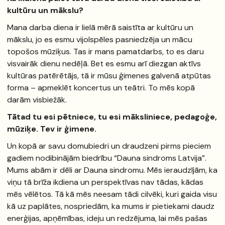
kultūru un mākslu?
Mana darba diena ir lielā mērā saistīta ar kultūru un
mākslu, jo es esmu vijolspēles pasniedzēja un mācu
topošos mūziķus. Tas ir mans pamatdarbs, to es daru
visvairāk dienu nedēļā. Bet es esmu arī diezgan aktīvs
kultūras patērētājs, tā ir mūsu ģimenes galvenā atpūtas
forma – apmeklēt koncertus un teātri. To mēs kopā
darām visbiežāk.
Tātad tu esi pētniece, tu esi māksliniece, pedagoģe,
mūziķe. Tev ir ģimene.
Un kopā ar savu domubiedri un draudzeni pirms pieciem
gadiem nodibinājām biedrību “Dauna sindroms Latvija”.
Mums abām ir dēli ar Dauna sindromu. Mēs ieraudzījām, ka
viņu tā brīža ikdiena un perspektīvas nav tādas, kādas
mēs vēlētos. Tā kā mēs neesam tādi cilvēki, kuri gaida visu
kā uz paplātes, nospriedām, ka mums ir pietiekami daudz
enerģijas, apņēmības, ideju un redzējuma, lai mēs pašas