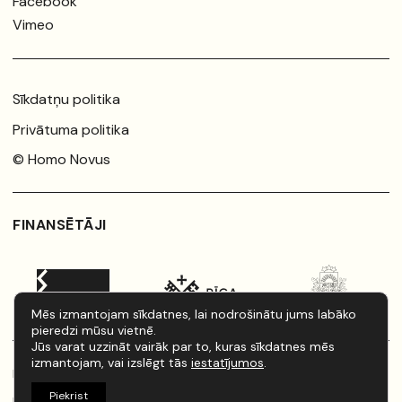
Facebook
Vimeo
Sīkdatņu politika
Privātuma politika
© Homo Novus
FINANSĒTĀJI
Mēs izmantojam sīkdatnes, lai nodrošinātu jums labāko
pieredzi mūsu vietnē.
Jūs varat uzzināt vairāk par to, kuras sīkdatnes mēs
izmantojam, vai izslēgt tās
iestatījumos
.
Rīkotājs:
Latvijas Jaunā teātra institūts
Piekrist