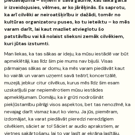
piedāvājumā – viņiem ir sava gaume, kas laika gaitā
ir izveidojusies, vēlmes, ar ko jārēķinās. Es saprotu,
ka arī cilvēki ar neiroatšķirību ir dažādi, tomēr no
kultūras organizatoru puses, ko tu ieteiktu – ko mēs
varam darīt, lai kaut mazliet atvieglotu šo
patstāvību vai kā nolaist slieksni zemāk cilvēkiem,
kuri jūtas izstumti.
Man liekas, ka tas sākas ar ideju, ka mūsu iestādē var būt
apmeklētāji, kas līdz šim pie mums nav bijuši. Visas
pārmaiņas sākas ar domu, ka mēs varam piedāvāt kaut
ko vairāk un varam uzņemt savā teātrī, koncertzālē,
muzejā, jebkur citur cilvēkus, kurus mēs līdz šim esam
uzskatījuši par nepiemērotiem mūsu iestādes
apmeklējumam. Domāju, ka ir grūti nodrošināt
piekļūstamību pilnīgi visos aspektos, bet tas nenozīmē, ka
nevajag darīt vismaz kaut ko vienu. Ja jūs, piemēram,
izdomājat, ka varat piedāvāt pieredzi neredzīgiem
cilvēkiem, sāciet ar to! Sāciet ar audio aprakstiem, ar
vietnes sakārtošanu, lai to var lasīt ar ekrāna lasītāju.