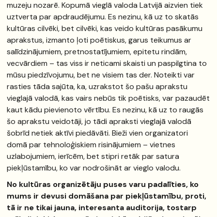
muzeju nozarē. Kopumā vieglā valoda Latvijā aizvien tiek
uztverta par apdraudējumu. Es nezinu, kā uz to skatās
kultūras cilvēki, bet cilvēki, kas veido kultūras pasākumu
aprakstus, izmanto ļoti poētiskus, garus teikumus ar
salīdzinājumiem, pretnostatījumiem, epitetu rindām,
vecvārdiem – tas viss ir neticami skaisti un paspilgtina to
mūsu piedzīvojumu, bet ne visiem tas der. Noteikti var
rasties tāda sajūta, ka, uzrakstot šo pašu aprakstu
vieglajā valodā, kas vairs nebūs tik poētisks, var pazaudēt
kaut kādu pievienoto vērtību. Es nezinu, kā uz to raugās
šo aprakstu veidotāji, jo tādi apraksti vieglajā valodā
šobrīd netiek aktīvi piedāvāti. Bieži vien organizatori
domā par tehnoloģiskiem risinājumiem – vietnes
uzlabojumiem, ierīcēm, bet stipri retāk par satura
piekļūstamību, ko var nodrošināt ar vieglo valodu.
No kultūras organizētāju puses varu padalīties, ko
mums ir devusi domāšana par piekļūstamību, proti,
tā ir ne tikai jauna, interesanta auditorija, tostarp