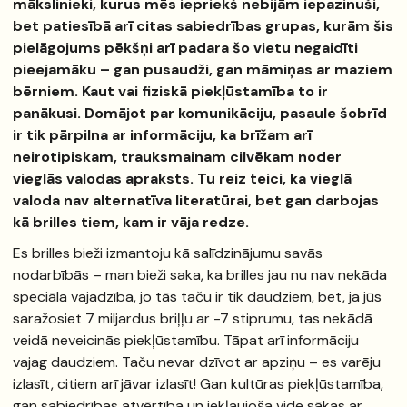
mākslinieki, kurus mēs iepriekš nebijām iepazinuši,
bet patiesībā arī citas sabiedrības grupas, kurām šis
pielāgojums pēkšņi arī padara šo vietu negaidīti
pieejamāku – gan pusaudži, gan māmiņas ar maziem
bērniem. Kaut vai fiziskā piekļūstamība to ir
panākusi. Domājot par komunikāciju, pasaule šobrīd
ir tik pārpilna ar informāciju, ka brīžam arī
neirotipiskam, trauksmainam cilvēkam noder
vieglās valodas apraksts. Tu reiz teici, ka vieglā
valoda nav alternatīva literatūrai, bet gan darbojas
kā brilles tiem, kam ir vāja redze.
Es brilles bieži izmantoju kā salīdzinājumu savās
nodarbībās – man bieži saka, ka brilles jau nu nav nekāda
speciāla vajadzība, jo tās taču ir tik daudziem, bet, ja jūs
saražosiet 7 miljardus briļļu ar -7 stiprumu, tas nekādā
veidā neveicinās piekļūstamību. Tāpat arī informāciju
vajag daudziem. Taču nevar dzīvot ar apziņu – es varēju
izlasīt, citiem arī jāvar izlasīt! Gan kultūras piekļūstamība,
gan sabiedrības atvērtība un iekļaujoša vide sākas ar