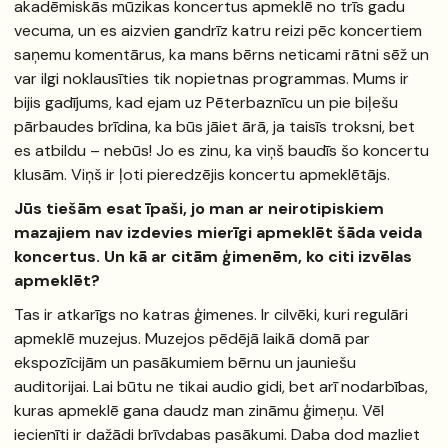
akadēmiskās mūzikas koncertus apmeklē no trīs gadu
vecuma, un es aizvien gandrīz katru reizi pēc koncertiem
saņemu komentārus, ka mans bērns neticami rātni sēž un
var ilgi noklausīties tik nopietnas programmas. Mums ir
bijis gadījums, kad ejam uz Pēterbaznīcu un pie biļešu
pārbaudes brīdina, ka būs jāiet ārā, ja taisīs troksni, bet
es atbildu – nebūs! Jo es zinu, ka viņš baudīs šo koncertu
klusām. Viņš ir ļoti pieredzējis koncertu apmeklētājs.
Jūs tiešām esat īpaši, jo man ar neirotipiskiem
mazajiem nav izdevies mierīgi apmeklēt šāda veida
koncertus. Un kā ar citām ģimenēm, ko citi izvēlas
apmeklēt?
Tas ir atkarīgs no katras ģimenes. Ir cilvēki, kuri regulāri
apmeklē muzejus. Muzejos pēdējā laikā domā par
ekspozīcijām un pasākumiem bērnu un jauniešu
auditorijai. Lai būtu ne tikai audio gidi, bet arī nodarbības,
kuras apmeklē gana daudz man zināmu ģimeņu. Vēl
iecienīti ir dažādi brīvdabas pasākumi. Daba dod mazliet