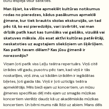
būtu iespēja visur satikties.
Man šķiet, ka vēlme apmeklēt kultūras notikumus
rodas no pieredzes, kādus pasākumus apmeklē
ģimene, kur tiek braukts skolas ekskursijās, un tad
pēc tā, ko esi pieredzējis, vari izvērtēt, vai man
drīzāk patīk kaut kas tumšāks vai gaišāks, vizuālā vai
skatuves māksla. Jūs esat aktīvi kultūras patērētāji,
neskatoties uz augstajiem sliekšņiem un šķēršļiem.
Kas patīk tavam dēlam? Kas jūsu ģimenē ir
norezonējis?
Viņam ļoti patīk viss Leļļu teātra repertuārs. Viņš citē
izrādes vēl gadu, pusotru pēc tam, kad viņš ir tās
noskatījies, viņš zina, uz kādām izrādēm ir iegādātas
biļetes, ļoti gaida tās. Viņš ir ļoti uzticīgs teātra
apmeklētājs. Mēs bieži ejam uz koncertiem, un mūsu
ģimenes specifikas dēļ mēs ejam uz smagās mūzikas
koncertiem vienlīdz daudz kā uz akadēmiskās mūzikas
koncertiem. Un bērni mums nāk līdzi uz abiem. Mans dēls