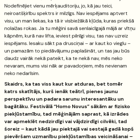
Nodefinējiet vienu mērķauditoriju, jo, kā jau teici,
neiroatšķirību spektrs ir milzīgs. Nav iespējams aptvert
visu, un man liekas, ka tā ir visbiežākā kļūda, kuras priekšā
nolaižas rokas. Ja tu mēģini savā senlaicīgajā mājā ar vītņu
kāpnēm, kurā nav lifta, ieviest pilnīgi visu, tas nav uzreiz
iespējams. Iesaku sākt pa drusciņai – ar kaut ko vieglu –
un pamazām to piedāvājumu paplašināt, un tas jau būs
daudz vairāk nekā pateikt, ka te nekā nav, mēs neko
nevaram, mums visi nāk ar pavadoņiem, mēs nevienam
neko nedarīsim.
Skaidrs, ka tas viss kaut kur atduras, bet tomēr
katrs skatītājs, kurš ienāk teātrī, pienes jaunu
perspektīvu un padara sarunu interesantāku un
bagātāku. Festivālā “Homo Novus” sākām ar fizisko
piekļūstamību, tad mēģinājām saprast, kā izrādes
var apmeklēt nedzirdīgi vai vājdzirdīgi cilvēki, tad
šoreiz – kaut kādā jau piektajā vai sestajā gadā kopš
pievēršam uzmanību piekļūstamības veicināšanai –