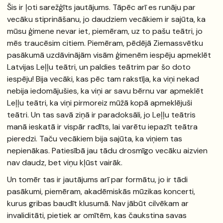
Šis ir ļoti sarežģīts jautājums. Tāpēc arī es runāju par
vecāku stiprināšanu, jo daudziem vecākiem ir sajūta, ka
mūsu ģimene nevar iet, piemēram, uz to pašu teātri, jo
mēs traucēsim citiem. Piemēram, pēdējā Ziemassvētku
pasākumā uzdāvinājām visām ģimenēm iespēju apmeklēt
Latvijas Leļļu teātri, un paldies teātrim par šo doto
iespēju! Bija vecāki, kas pēc tam rakstīja, ka viņi nekad
nebija iedomājušies, ka viņi ar savu bērnu var apmeklēt
Leļļu teātri, ka viņi pirmoreiz mūžā kopā apmeklējuši
teātri. Un tas savā ziņā ir paradoksāli, jo Leļļu teātris
manā ieskatā ir vispār radīts, lai varētu iepazīt teātra
pieredzi. Taču vecākiem bija sajūta, ka viņiem tas
nepienākas. Patiesībā jau tādu drosmīgo vecāku aizvien
nav daudz, bet viņu kļūst vairāk.
Un tomēr tas ir jautājums arī par formātu, jo ir tādi
pasākumi, piemēram, akadēmiskās mūzikas koncerti,
kurus gribas baudīt klusumā. Nav jābūt cilvēkam ar
invaliditāti, pietiek ar omītēm, kas čaukstina savas