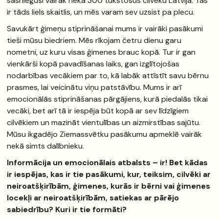
sasnieguši vairāk nekā 300 tūkstošus cilvēku Latvijā. Tas
ir tāds liels skaitlis, un mēs varam sev uzsist pa plecu.
Savukārt ģimeņu stiprināšanai mums ir vairāki pasākumi
tieši mūsu biedriem. Mēs rīkojam četru dienu garu
nometni, uz kuru visas ģimenes brauc kopā. Tur ir gan
vienkārši kopā pavadīšanas laiks, gan izglītojošas
nodarbības vecākiem par to, kā labāk attīstīt savu bērnu
prasmes, lai veicinātu viņu patstāvību. Mums ir arī
emocionālās stiprināšanas pārgājiens, kurā piedalās tikai
vecāki, bet arī tā ir iespēja būt kopā ar sev līdzīgiem
cilvēkiem un mazināt vientulības un aizmirstības sajūtu.
Mūsu ikgadējo Ziemassvētku pasākumu apmeklē vairāk
nekā simts dalībnieku.
Informācija un emocionālais atbalsts – ir! Bet kādas
ir iespējas, kas ir tie pasākumi, kur, teiksim, cilvēki ar
neiroatšķirībām, ģimenes, kurās ir bērni vai ģimenes
locekļi ar neiroatšķirībām, satiekas ar pārējo
sabiedrību? Kuri ir tie formāti?