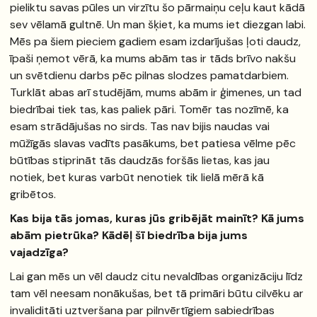
pieliktu savas pūles un virzītu šo pārmaiņu ceļu kaut kādā
sev vēlamā gultnē. Un man šķiet, ka mums iet diezgan labi.
Mēs pa šiem pieciem gadiem esam izdarījušas ļoti daudz,
īpaši ņemot vērā, ka mums abām tas ir tāds brīvo nakšu
un svētdienu darbs pēc pilnas slodzes pamatdarbiem.
Turklāt abas arī studējām, mums abām ir ģimenes, un tad
biedrībai tiek tas, kas paliek pāri. Tomēr tas nozīmē, ka
esam strādājušas no sirds. Tas nav bijis naudas vai
mūžīgās slavas vadīts pasākums, bet patiesa vēlme pēc
būtības stiprināt tās daudzās foršās lietas, kas jau
notiek, bet kuras varbūt nenotiek tik lielā mērā kā
gribētos.
Kas bija tās jomas, kuras jūs gribējāt mainīt? Kā jums
abām pietrūka? Kādēļ šī biedrība bija jums
vajadzīga?
Lai gan mēs un vēl daudz citu nevaldības organizāciju līdz
tam vēl neesam nonākušas, bet tā primāri būtu cilvēku ar
invaliditāti uztveršana par pilnvērtīgiem sabiedrības