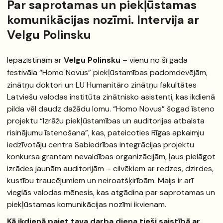
Par saprotamas un piekļūstamas
komunikācijas nozīmi. Intervija ar
Velgu Polinsku
Iepazīstinām ar
Velgu Polinsku
– vienu no šī gada
festivāla “Homo Novus”
piekļūstamības padomdevējām,
zinātņu doktori un LU Humanitāro zinātņu fakultātes
Latviešu valodas institūta zinātnisko asistenti, kas ikdienā
pilda vēl daudz dažādu lomu. “Homo Novus” šogad īsteno
projektu “Izrāžu piekļūstamības un auditorijas atbalsta
risinājumu īstenošana”, kas, pateicoties Rīgas apkaimju
iedzīvotāju centra
Sabiedrības integrācijas projektu
konkursa grantam nevaldības organizācijām, ļaus pielāgot
izrādes jaunām auditorijām – cilvēkiem ar redzes, dzirdes,
kustību traucējumiem un neiroatšķirībām. Maijs ir arī
vieglās valodas mēnesis, kas atgādina par saprotamas un
piekļūstamas komunikācijas nozīmi ikvienam.
Kā ikdienā paiet tava darba diena tieši saistībā ar