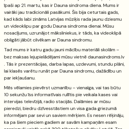
īpaši ap 21. martu, kas ir Dauna sindroma diena. Mums ir
vairāki jau tradicionāli pasākumi. Šis bija ceturtais gads,
kad kāds labi zināms Latvijas mūziķis rada jaunu dziesmu
un videoklipu par godu Dauna sindroma dienai. Mūsu
nosacījums, uzrunājot māksliniekus, ir tāds, ka videoklipā
obligāti jābūt cilvēkam ar Dauna sindromu.
Tad mums ir katru gadu jauni mācību materiāli skolām –
bez maksas lejupielādējami mūsu vietnē
daunasindroms.lv
. Tās ir prezentācijas, darba lapas, uzdevumi, stundu plāni,
lai klasēs varētu runāt par Dauna sindromu, dažādību un
par iekļaušanu.
Mēs vēlamies pievērst uzmanību – vienalga, vai tas būtu
10 sekunžu īss informatīvais rullītis pie veikala kases vai
intervijas televīzijā, radio stacijās. Dalāmies ar mūsu
pieredzi, biedru dzīvesstāstiem un visa gada griezumā
informējam par sevi un saviem mērķiem. Es nesen rēķināju,
ka pa šiem pieciem gadiem ar savām kampaņām esam