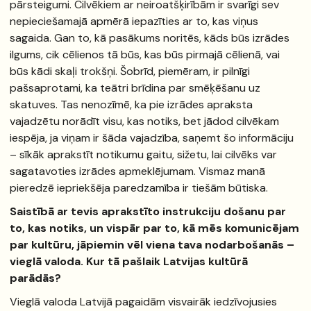
pārsteigumi. Cilvēkiem ar neiroatšķirībām ir svarīgi sev
nepieciešamajā apmērā iepazīties ar to, kas viņus
sagaida. Gan to, kā pasākums noritēs, kāds būs izrādes
ilgums, cik cēlienos tā būs, kas būs pirmajā cēlienā, vai
būs kādi skaļi trokšņi. Šobrīd, piemēram, ir pilnīgi
pašsaprotami, ka teātri brīdina par smēķēšanu uz
skatuves. Tas nenozīmē, ka pie izrādes apraksta
vajadzētu norādīt visu, kas notiks, bet jādod cilvēkam
iespēja, ja viņam ir šāda vajadzība, saņemt šo informāciju
– sīkāk aprakstīt notikumu gaitu, sižetu, lai cilvēks var
sagatavoties izrādes apmeklējumam. Vismaz manā
pieredzē iepriekšēja paredzamība ir tiešām būtiska.
Saistībā ar tevis aprakstīto instrukciju došanu par
to, kas notiks, un vispār par to, kā mēs komunicējam
par kultūru, jāpiemin vēl viena tava nodarbošanās –
vieglā valoda. Kur tā pašlaik Latvijas kultūrā
parādās?
Vieglā valoda Latvijā pagaidām visvairāk iedzīvojusies