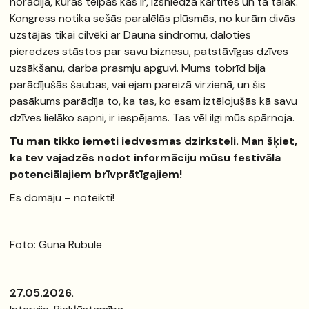
norādīja, kurās telpās kas ir, izsniedza kartītes un tā tālāk.
Kongress notika sešās paralēlās plūsmās, no kurām divās
uzstājās tikai cilvēki ar Dauna sindromu, daloties
pieredzes stāstos par savu biznesu, patstāvīgas dzīves
uzsākšanu, darba prasmju apguvi. Mums tobrīd bija
parādījušās šaubas, vai ejam pareizā virzienā, un šis
pasākums parādīja to, ka tas, ko esam iztēlojušās kā savu
dzīves lielāko sapni, ir iespējams. Tas vēl ilgi mūs spārnoja.
Tu man tikko iemeti iedvesmas dzirksteli. Man šķiet,
ka tev vajadzēs nodot informāciju mūsu festivāla
potenciālajiem brīvprātīgajiem!
Es domāju – noteikti!
Foto: Guna Rubule
27.05.2026.