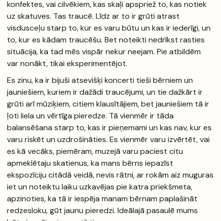
konfektes, vai cilvēkiem, kas skaļi apspriež to, kas notiek
uz skatuves. Tas traucē. Līdz ar to ir grūti atrast
visdusceļu starp to, kur es varu būtu un kas ir iederīgi, un
to, kur es kādam traucēšu. Bet noteikti nedrīkst rasties
situācija, ka tad mēs vispār nekur neejam. Pie atbildēm
var nonākt, tikai eksperimentējot.
Es zinu, ka ir bijuši atsevišķi koncerti tieši bērniem un
jauniešiem, kuriem ir dažādi traucējumi, un tie dažkārt ir
grūti arī mūziķiem, citiem klausītājiem, bet jauniešiem tā ir
ļoti liela un vērtīga pieredze. Tā vienmēr ir tāda
balansēšana starp to, kas ir pieņemami un kas nav, kur es
varu riskēt un uzdrošināties. Es vienmēr varu izvērtēt, vai
es kā vecāks, piemēram, muzejā varu paciest citu
apmeklētaju skatienus, ka mans bērns iepazīst
ekspozīciju citādā veidā, nevis rātni, ar rokām aiz muguras
iet un noteiktu laiku uzkavējas pie katra priekšmeta,
apzinoties, ka tā ir iespēja manam bērnam paplašināt
redzesloku, gūt jaunu pieredzi. Ideālajā pasaulē mums