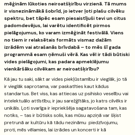
mēģinām lūkoties neiroatšķirību virzienā. Tā mums
ir visnezināmākā šobrīd, jo ietver ļoti plašu cilvēku
spektru, bet tāpēc esam piesaistījuši tevi un citus
padomdevējus, lai varētu identificēt pirmos
pielāgojumus, ko varam izmēģināt festivālā. Viens
no tiem ir relaksētais formāts vismaz dažām
izrādēm vai atrašanās brīvdabā – to mēs šī gada
programmā esam ņēmuši vērā. Kas vēl ir tādi būtiski
vides pielāgojumi, kas padara apmeklējumu
vienkāršāku cilvēkam ar neiroatšķirību?
Kā jau tu saki, sākt ar vides piekļūstamību ir vieglāk, jo tā
ir vieglāk saprotama, var paskatīties kaut kādus
standartus. Bet viss, kas attiecas uz psihisko veselību vai
intelektuālo attīstību, ir jau sarežģītāks, jo katrs cilvēks ir
unikāls. Ļoti svarīga ir iepriekšēja sagatavošana tam, kas
notiks, – tas ir būtisks solis, kas mūsu apziņā var šķist
pretrunā ar kultūru kā tādu nezināmu piedzīvojumu,
proti, mēs vēlamies, lai izrādes un koncerti ir kā