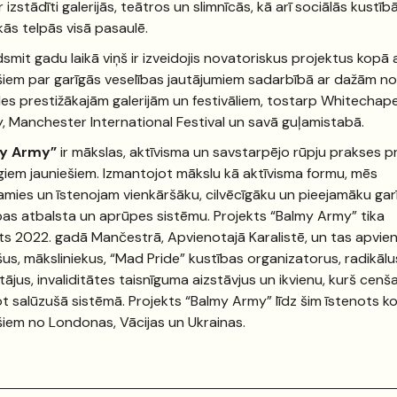
r izstādīti galerijās, teātros un slimnīcās, kā arī sociālās kustīb
kās telpās visā pasaulē.
smit gadu laikā viņš ir izveidojis novatoriskus projektus kopā 
šiem par garīgās veselības jautājumiem sadarbībā ar dažām no
es prestižākajām galerijām un festivāliem, tostarp Whitechape
y, Manchester International Festival un savā guļamistabā.
y Army”
ir mākslas, aktīvisma un savstarpējo rūpju prakses p
iem jauniešiem. Izmantojot mākslu kā aktīvisma formu, mēs
jamies un īstenojam vienkāršāku, cilvēcīgāku un pieejamāku gar
bas atbalsta un aprūpes sistēmu. Projekts “Balmy Army” tika
ts 2022. gadā Mančestrā, Apvienotajā Karalistē, un tas apvie
šus, māksliniekus, “Mad Pride” kustības organizatorus, radikālu
ājus, invaliditātes taisnīguma aizstāvjus un ikvienu, kurš cenš
ot salūzušā sistēmā. Projekts “Balmy Army” līdz šim īstenots k
šiem no Londonas, Vācijas un Ukrainas.