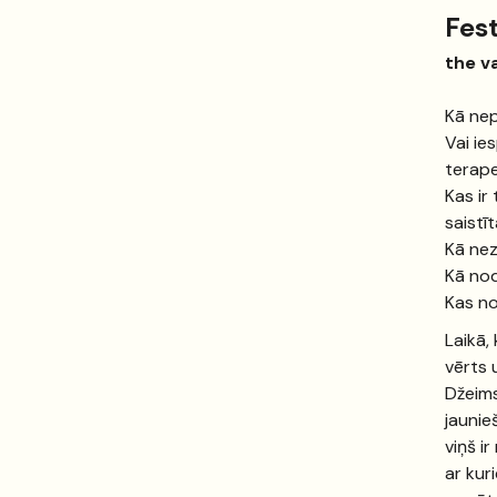
Fest
the v
Kā nep
Vai ie
terape
Kas ir
saistī
Kā nez
Kā nod
Kas no
Laikā,
vērts 
Džeims
jaunie
viņš i
ar kur