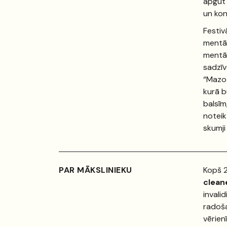
apgūt 
un ko
Festiv
mentāl
mentāl
sadzīv
“Mazo 
kurā b
balsīm
noteikt
skumji
PAR MĀKSLINIEKU
Kopš 2
clean
invali
radoša
vērien