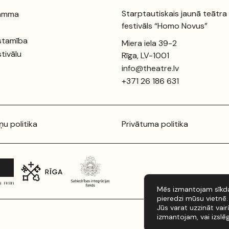
Starptautiskais jaunā teātra
amma
festivāls “Homo Novus”
stamība
Miera iela 39-2
stivālu
Rīga, LV-1001
info@theatre.lv
+371 26 186 631
ņu politika
Privātuma politika
Mēs izmantojam sīkda
pieredzi mūsu vietnē.
Jūs varat uzzināt vai
izmantojam, vai izslē