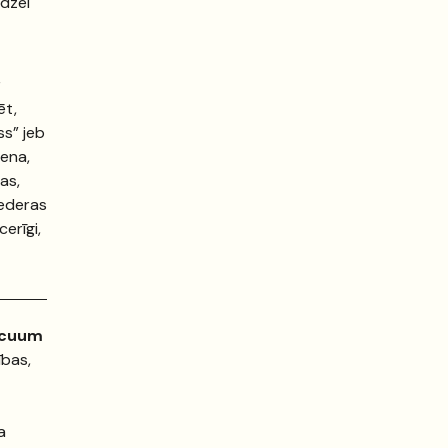
edzei
r
ēt,
ss” jeb
iena,
as,
iederas
cerīgi,
acuum
ības,
a