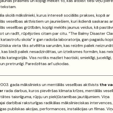
jaunas prasmes un kopīgi meklēt to, kas atbilst tieši viņu pier
ntekstam.
āla skolā mākslinieki, kurus interesē sociālās prakses, kopā ar
ās veselības aktīvistiem un jauniešiem, kuri ikdienā saskaras a
ās veselības grūtībām, kopīgi meklēs jaunus veidus, kā pastāv
ot un radīt, rūpējoties citam par citu. “The Balmy Disaster Cla
katastrofu skola” ir gan radoša laboratorija, gan pagaidu kop
ūtiska vieta tiks atvēlēta sarunām, kas reizēm paliek neizrunāt
, kas bieži paliek nesadzirdētas, un izteiksmes formām, kas ne
ās kategorijās. Viss notiks mazliet haotiski, smieklīgi, juceklīgi, 
 un pretrunīgi. Paredzētas arī uzkodas.
003. gada mākslinieks un mentālās veselības aktīvists
the v
er
rada darbus, kuros pievēršas klimata krīzes, mentālās vesel
ditātes taisnīguma, rūpju un piekļūstamības jautājumiem. Viņa
jai darbībai raksturīgas radikālas mākslinieciskas intervences,
īgas publiskas akcijas, performances, instalācijas un filmas. Viņ