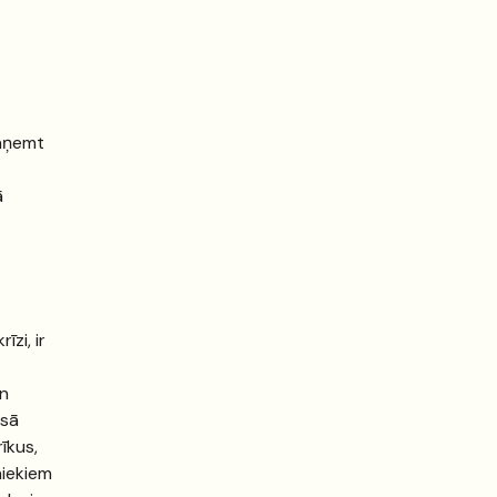
saņemt
ā
zi, ir
un
esā
īkus,
niekiem