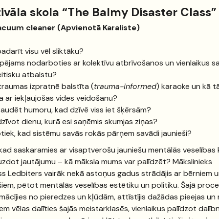
ivāla skola “The Balmy Disaster Class”
acuum cleaner (Apvienotā Karaliste)
adarīt visu vēl sliktāku?
spējams nodarboties ar kolektīvu atbrīvošanos un vienlaikus 
itisku atbalstu?
 traumas izpratnē balstīta (
trauma-informed
) karaoke un kā t
ta ar iekļaujošas vides veidošanu?
audēt humoru, kad dzīvē viss iet šķērsām?
zīvot dienu, kurā esi saņēmis skumjas ziņas?
tiek, kad sistēmu savās rokās pārņem savādi jaunieši?
 kad saskaramies ar visaptverošu jauniešu mentālās veselības krī
uzdot jautājumu – kā māksla mums var palīdzēt? Mākslinieks
s Ledbiters vairāk nekā astoņus gadus strādājis ar bērniem 
šiem, pētot mentālās veselības estētiku un politiku. Šajā proc
r mācījies no pieredzes un kļūdām, attīstījis dažādas pieejas un r
iem vēlas dalīties šajās meistarklasēs, vienlaikus palīdzot dalīb