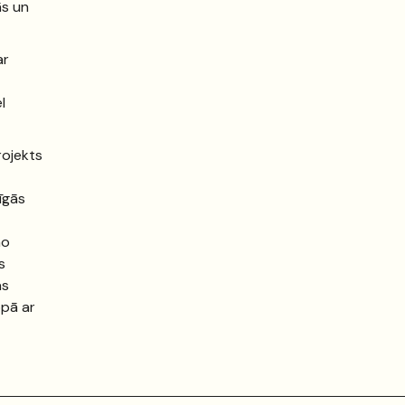
ās un
ar
l
rojekts
īgās
no
s
as
opā ar