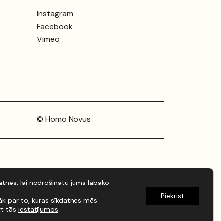
Instagram
Facebook
Vimeo
© Homo Novus
tnes, lai nodrošinātu jums labāko
Piekrist
rāk par to, kuras sīkdatnes mēs
gt tās
iestatījumos
.
Izstrāde:
artistaurins.lv
/
kondrats.dev