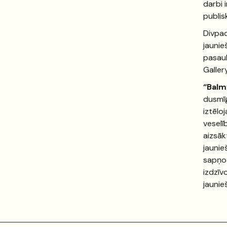
darbi i
publis
Divpad
jaunie
pasaul
Galler
“Balm
dusmīg
iztēlo
veselī
aizsāk
jaunie
sapņot
izdzīv
jaunie