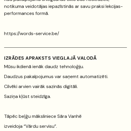
notikuma veidotājas iepazīstinās ar savu praksi lekcijas-
performances formā.
https://words-service.be/
IZRĀDES APRAKSTS VIEGLAJĀ VALODĀ
Mūsu ikdienā ienāk daudz tehnoloģiju.
Daudzus pakalpojumus var saņemt automatizēti.
Cilvēki arvien vairāk sazinās digitāli.
Saziņa kļūst steidzīga.
Tāpēc beļģu māksliniece Sāra Vanhē
izveidoja “Vārdu servisu”.