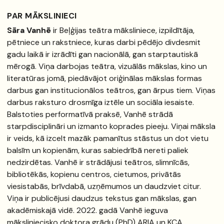
PAR MĀKSLINIECI
Sāra Vanhē
ir Beļģijas teātra māksliniece, izpildītāja,
pētniece un rakstniece, kuras darbi pēdējo divdesmit
gadu laikā ir izrādīti gan nacionālā, gan starptautiskā
mērogā. Viņa darbojas teātra, vizuālās mākslas, kino un
literatūras jomā, piedāvājot oriģinālas mākslas formas
darbus gan institucionālos teātros, gan ārpus tiem. Viņas
darbus raksturo drosmīga iztēle un sociāla iesaiste.
Balstoties performatīvā praksē, Vanhē strādā
starpdisciplināri un izmanto koprades pieeju. Viņai māksla
ir veids, kā izcelt mazāk pamanītus stāstus un dot vietu
balsīm un kopienām, kuras sabiedrībā nereti paliek
nedzirdētas. Vanhē ir strādājusi teātros, slimnīcās,
bibliotēkās, kopienu centros, cietumos, privātās
viesistabās, brīvdabā, uzņēmumos un daudzviet citur.
Viņa ir publicējusi daudzus tekstus gan mākslas, gan
akadēmiskajā vidē. 2022. gadā Vanhē ieguva
māksliniecisko doktora grādu (PhD) ARIA un KCA