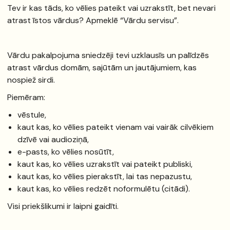
Tev ir kas tāds, ko vēlies pateikt vai uzrakstīt, bet nevari
atrast īstos vārdus? Apmeklē “Vārdu servisu”.
Vārdu pakalpojuma sniedzēji tevi uzklausīs un palīdzēs
atrast vārdus domām, sajūtām un jautājumiem, kas
nospiež sirdi.
Piemēram:
vēstule,
kaut kas, ko vēlies pateikt vienam vai vairāk cilvēkiem
dzīvē vai audioziņā,
e-pasts, ko vēlies nosūtīt,
kaut kas, ko vēlies uzrakstīt vai pateikt publiski,
kaut kas, ko vēlies pierakstīt, lai tas nepazustu,
kaut kas, ko vēlies redzēt noformulētu (citādi).
Visi priekšlikumi ir laipni gaidīti.