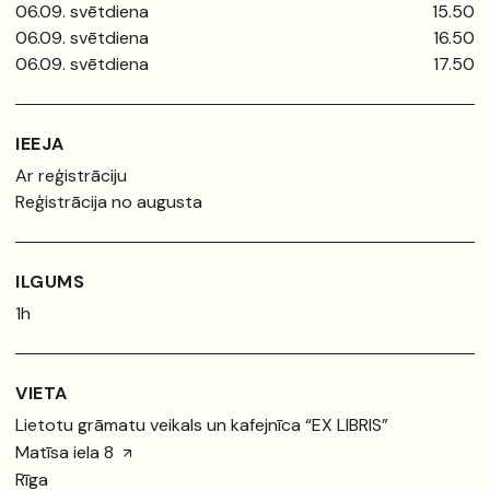
06.09. svētdiena
15.50
06.09. svētdiena
16.50
06.09. svētdiena
17.50
IEEJA
Ar reģistrāciju
Reģistrācija no augusta
ILGUMS
1h
VIETA
Lietotu grāmatu veikals un kafejnīca “EX LIBRIS”
Matīsa iela 8
Rīga