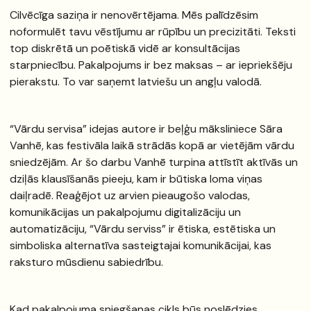
Cilvēcīga saziņa ir nenovērtējama. Mēs palīdzēsim
noformulēt tavu vēstījumu ar rūpību un precizitāti. Teksti
top diskrētā un poētiskā vidē ar konsultācijas
starpniecību. Pakalpojums ir bez maksas – ar iepriekšēju
pierakstu. To var saņemt latviešu un angļu valodā.
“Vārdu servisa” idejas autore ir beļģu māksliniece Sāra
Vanhē, kas festivāla laikā strādās kopā ar vietējām vārdu
sniedzējām. Ar šo darbu Vanhē turpina attīstīt aktīvās un
dziļās klausīšanās pieeju, kam ir būtiska loma viņas
daiļradē. Reaģējot uz arvien pieaugošo valodas,
komunikācijas un pakalpojumu digitalizāciju un
automatizāciju, “Vārdu serviss” ir ētiska, estētiska un
simboliska alternatīva sasteigtajai komunikācijai, kas
raksturo mūsdienu sabiedrību.
Kad pakalpojuma sniegšanas cikls būs noslēdzies,