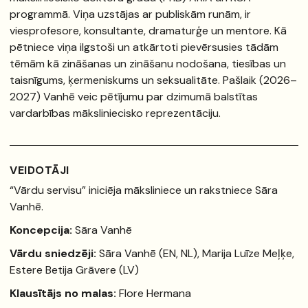
programmā. Viņa uzstājas ar publiskām runām, ir
viesprofesore, konsultante, dramaturģe un mentore. Kā
pētniece viņa ilgstoši un atkārtoti pievērsusies tādām
tēmām kā zināšanas un zināšanu nodošana, tiesības un
taisnīgums, ķermeniskums un seksualitāte. Pašlaik (2026–
2027) Vanhē veic pētījumu par dzimumā balstītas
vardarbības māksliniecisko reprezentāciju.
VEIDOTĀJI
“Vārdu servisu” iniciēja māksliniece un rakstniece Sāra
Vanhē.
Koncepcija:
Sāra Vanhē
Vārdu sniedzēji:
Sāra Vanhē (EN, NL), Marija Luīze Meļķe,
Estere Betija Grāvere (LV)
Klausītājs no malas:
Flore Hermana