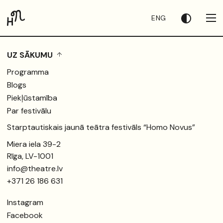
ENG
UZ SĀKUMU
Programma
Blogs
Piekļūstamība
Par festivālu
Starptautiskais jaunā teātra festivāls “Homo Novus”
Miera iela 39-2
Rīga, LV-1001
info@theatre.lv
+371 26 186 631
Instagram
Facebook