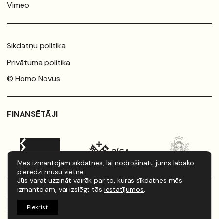
Vimeo
Sīkdatņu politika
Privātuma politika
© Homo Novus
FINANSĒTĀJI
Mēs izmantojam sīkdatnes, lai nodrošinātu jums labāko
pieredzi mūsu vietnē.
Jūs varat uzzināt vairāk par to, kuras sīkdatnes mēs
izmantojam, vai izslēgt tās
iestatījumos
.
Rīkotājs:
Latvijas Jaunā teātra institūts
Piekrist
Izstrāde:
artistaurins.lv
/
kondrats.dev