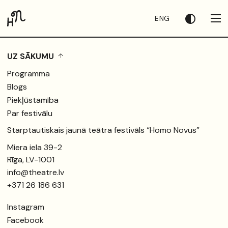
ENG
UZ SĀKUMU
Programma
Blogs
Piekļūstamība
Par festivālu
Starptautiskais jaunā teātra festivāls “Homo Novus”
Miera iela 39-2
Rīga, LV-1001
info@theatre.lv
+371 26 186 631
Instagram
Facebook