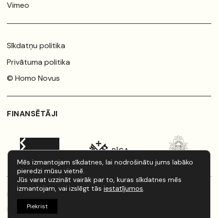
Vimeo
Sīkdatņu politika
Privātuma politika
© Homo Novus
FINANSĒTĀJI
Mēs izmantojam sīkdatnes, lai nodrošinātu jums labāko
pieredzi mūsu vietnē.
Jūs varat uzzināt vairāk par to, kuras sīkdatnes mēs
izmantojam, vai izslēgt tās
iestatījumos
.
Rīkotājs:
Latvijas Jaunā teātra institūts
Piekrist
Izstrāde:
artistaurins.lv
/
kondrats.dev