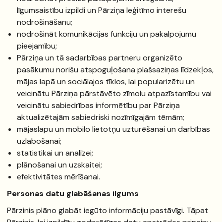
līgumsaistību izpildi un Pārziņa leģitīmo interešu
nodrošināšanu;
nodrošināt komunikācijas funkciju un pakalpojumu
pieejamību;
Pārziņa un tā sadarbības partneru organizēto
pasākumu norišu atspoguļošana plašsaziņas līdzekļos,
mājas lapā un sociālajos tīklos, lai popularizētu un
veicinātu Pārziņa pārstāvēto zīmolu atpazīstamību vai
veicinātu sabiedrības informētību par Pārziņa
aktualizētajām sabiedriski nozīmīgajām tēmām;
mājaslapu un mobilo lietotņu uzturēšanai un darbības
uzlabošanai;
statistikai un analīzei;
plānošanai un uzskaitei;
efektivitātes mērīšanai.
Personas datu glabāšanas ilgums
Pārzinis plāno glabāt iegūto informāciju pastāvīgi. Tāpat