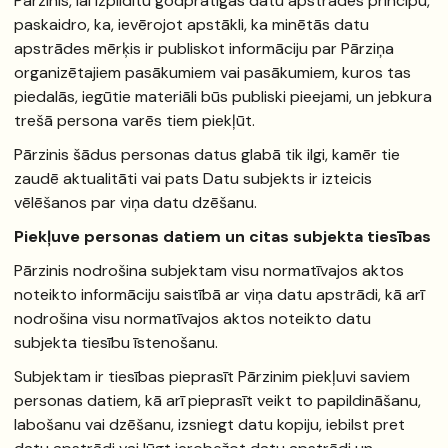
Pārzinis, lai izpildītu godprātīgas datu apstrādes principu,
paskaidro, ka, ievērojot apstākli, ka minētās datu
apstrādes mērķis ir publiskot informāciju par Pārziņa
organizētajiem pasākumiem vai pasākumiem, kuros tas
piedalās, iegūtie materiāli būs publiski pieejami, un jebkura
trešā persona varēs tiem piekļūt.
Pārzinis šādus personas datus glabā tik ilgi, kamēr tie
zaudē aktualitāti vai pats Datu subjekts ir izteicis
vēlēšanos par viņa datu dzēšanu.
Piekļuve personas datiem un citas subjekta tiesības
Pārzinis nodrošina subjektam visu normatīvajos aktos
noteikto informāciju saistībā ar viņa datu apstrādi, kā arī
nodrošina visu normatīvajos aktos noteikto datu
subjekta tiesību īstenošanu.
Subjektam ir tiesības pieprasīt Pārzinim piekļuvi saviem
personas datiem, kā arī pieprasīt veikt to papildināšanu,
labošanu vai dzēšanu, izsniegt datu kopiju, iebilst pret