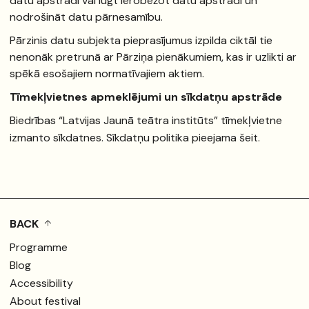
datu apstrādi vai lūgt ierobežot datu apstrādi un
nodrošināt datu pārnesamību.
Pārzinis datu subjekta pieprasījumus izpilda ciktāl tie
nenonāk pretrunā ar Pārziņa pienākumiem, kas ir uzlikti ar
spēkā esošajiem normatīvajiem aktiem.
Tīmekļvietnes apmeklējumi un sīkdatņu apstrāde
Biedrības “Latvijas Jaunā teātra institūts” tīmekļvietne
izmanto sīkdatnes. Sīkdatņu politika pieejama
šeit
.
BACK
Programme
Blog
Accessibility
About festival