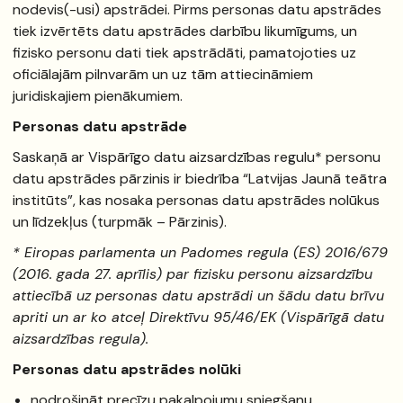
nodevis(-usi) apstrādei. Pirms personas datu apstrādes
tiek izvērtēts datu apstrādes darbību likumīgums, un
fizisko personu dati tiek apstrādāti, pamatojoties uz
oficiālajām pilnvarām un uz tām attiecināmiem
juridiskajiem pienākumiem.
Personas datu apstrāde
Saskaņā ar Vispārīgo datu aizsardzības regulu* personu
datu apstrādes pārzinis ir biedrība “Latvijas Jaunā teātra
institūts”, kas nosaka personas datu apstrādes nolūkus
un līdzekļus (turpmāk – Pārzinis).
* Eiropas parlamenta un Padomes regula (ES) 2016/679
(2016. gada 27. aprīlis) par fizisku personu aizsardzību
attiecībā uz personas datu apstrādi un šādu datu brīvu
apriti un ar ko atceļ Direktīvu 95/46/EK (Vispārīgā datu
aizsardzības regula).
Personas datu apstrādes nolūki
nodrošināt precīzu pakalpojumu sniegšanu,